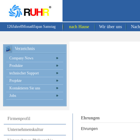
126
Jahre
8
Monat
8
Japan
Samstag
nach Hause
Wir über uns
Nach
Verzeichnis
Company News
Produkte
technischer Support
Projekte
Kontaktieren Sie uns
Jobs
Ehrungen
Firmenprofil
Ehrungen
Unternehmenskultur