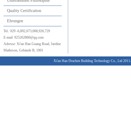
Unternehmen Philosophie
Quality Certification
Ehrungen
Tel.:
029
-6,892,673,068,926,729
E-mail:
925262860@qq.com
Adresse:
Xi'an
Han Guang
Road,
Jardine
Matheson
,
Gebäude B
, 1001
Xi'an Han Drachen Building Technology Co., Ltd 201