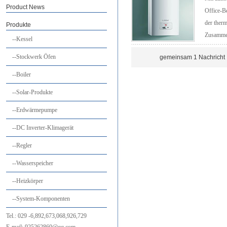
Product News
Office-B
der therm
Produkte
Zusammen
--Kessel
--Stockwerk Öfen
gemeinsam
1
Nachricht 
--Boiler
--Solar-Produkte
--Erdwärmepumpe
--DC Inverter-Klimagerät
--Regler
--Wasserspeicher
--Heizkörper
--System-Komponenten
Tel.:
029
-6,892,673,068,926,729