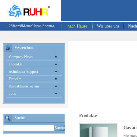
126
Jahre
8
Monat
9
Japan
Sonntag
nach Hause
Wir über uns
Nach
Verzeichnis
Company News
Produkte
technischer Support
Projekte
Kontaktieren Sie uns
Jobs
Produkte
Suche
Gas at
Mit atmo