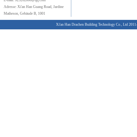
E-mail:
925262860@qq.com
Adresse:
Xi'an
Han Guang
Road,
Jardine
Matheson
,
Gebäude B
, 1001
Xi'an Han Drachen Building Technology Co., Ltd 201