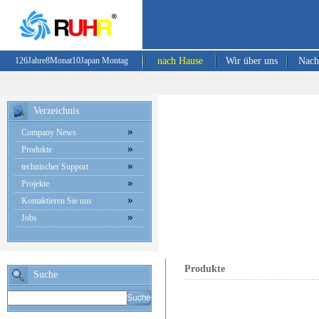
126
Jahre
8
Monat
10
Japan
Montag
nach Hause
Wir über uns
Nach
Verzeichnis
Company News
Produkte
technischer Support
Projekte
Kontaktieren Sie uns
Jobs
Produkte
Suche