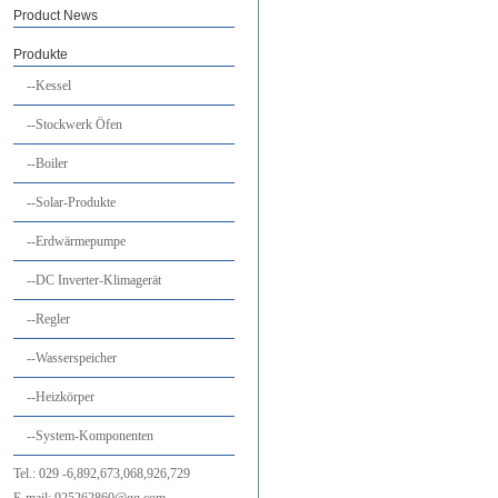
Product News
Produkte
--Kessel
--Stockwerk Öfen
--Boiler
--Solar-Produkte
--Erdwärmepumpe
--DC Inverter-Klimagerät
--Regler
--Wasserspeicher
--Heizkörper
--System-Komponenten
Tel.:
029
-6,892,673,068,926,729