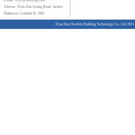
E-mail:
925262860@qq.com
Adresse:
Xi'an
Han Guang
Road,
Jardine
Matheson
,
Gebäude B
, 1001
Xi'an Han Drachen Building Technology Co., Ltd 201