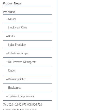
Product News
Produkte
--Kessel
--Stockwerk Öfen
--Boiler
--Solar-Produkte
--Erdwärmepumpe
--DC Inverter-Klimagerät
--Regler
--Wasserspeicher
--Heizkörper
--System-Komponenten
Tel.:
029
-6,892,673,068,926,729