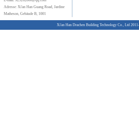
E-mail:
925262860@qq.com
Adresse:
Xi'an
Han Guang
Road,
Jardine
Matheson
,
Gebäude B
, 1001
Xi'an Han Drachen Building Technology Co., Ltd 201