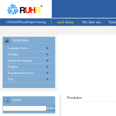
126
Jahre
8
Monat
9
Japan
Sonntag
nach Hause
Wir über uns
Nach
Verzeichnis
Company News
Produkte
technischer Support
Projekte
Kontaktieren Sie uns
Jobs
Produkte
Suche